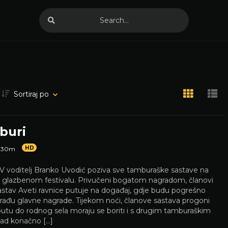
Sortiraj po
buri
HD
h 30m
V voditelj Branko Uvodić poziva sve tamburaške sastave na
a glazbenom festivalu. Privučeni bogatom nagradom, članovi
astav Aveti ravnice putuje na događaj, gdje budu pogrešno
rađu glavne nagrade. Tijekom noći, članove sastava progoni
a putu do rodnog sela moraju se boriti i s drugim tamburaškim
ad konačno […]