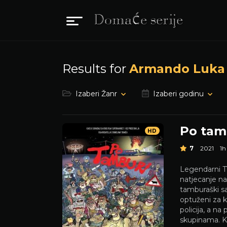
Results for
Armando Luka
Izaberi Žanr
Izaberi godinu
Po tam
HD
7
2021
1
Legendarni T
natjecanje n
tamburaški s
optuženi za k
policija, a n
skupinama. K