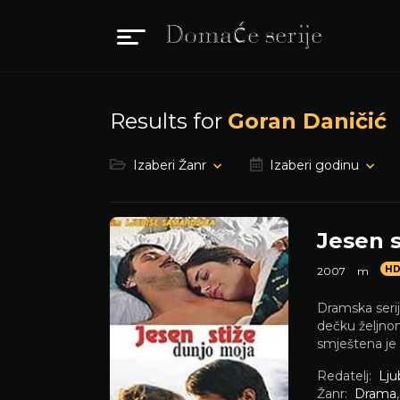
Results for
Goran Daničić
Izaberi Žanr
Izaberi godinu
Jesen s
H
2007
m
Dramska seri
dečku željnom 
smještena je 
Redatelj:
Lju
Žanr:
Drama