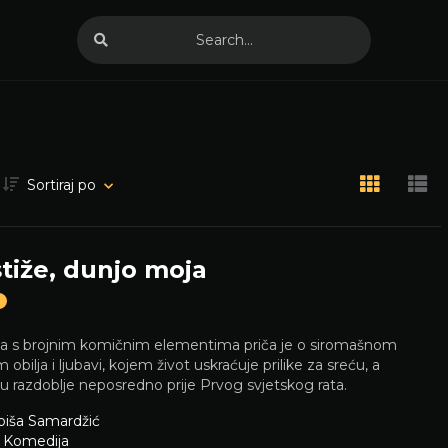
Sortiraj po
tiže, dunjo moja
D
ja s brojnim komičnim elementima priča je o siromašnom
obilja i ljubavi, kojem život uskraćuje prilike za sreću, a
u razdoblje neposredno prije Prvog svjetskog rata.
biša Samardžić
,
Komedija