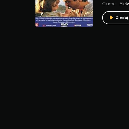
Glumci:
Alek
Gledaj 