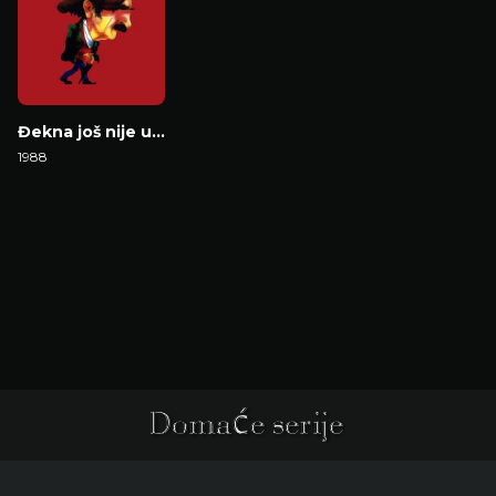
Đekna još nije umrla, a ka’ će ne znamo
1988