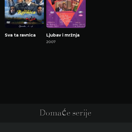
Sva ta ravnica
Ljubav i mržnja
2007