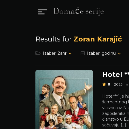
Results for
Zoran Karajić
Izaberi Žanr
Izaberi godinu
Hotel *
8
2025
Hotel***” je 
šarmantnog b
vlasnica iz N
zaposlenika m
članstvo u Eur
sačuvaju […]