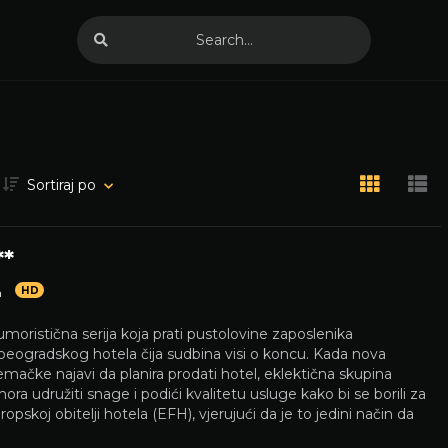
Sortiraj po
**
HD
m
humoristična serija koja prati pustolovine zaposlenika
eogradskog hotela čija sudbina visi o koncu. Kada nova
jemačke najavi da planira prodati hotel, eklektična skupina
ora udružiti snage i podići kvalitetu usluge kako bi se borili za
opskoj obitelji hotela (EFH), vjerujući da je to jedini način da