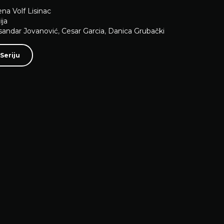
ena Volf Lisinac
ja
sandar Jovanović
,
Cesar Garcia
,
Danica Grubački
Seriju