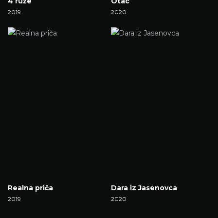
4 ruže
Otac
2019
2020
Gledaj Film
Gledaj Film
Realna priča
Dara iz Jasenovca
2019
2020
Gledaj Film
Gledaj Film