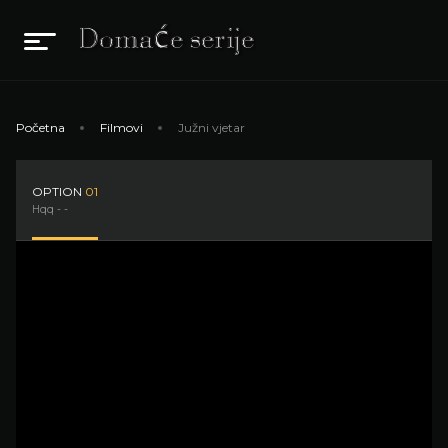
Početna
Filmovi
Južni vjetar
OPTION
01
Hqq - -