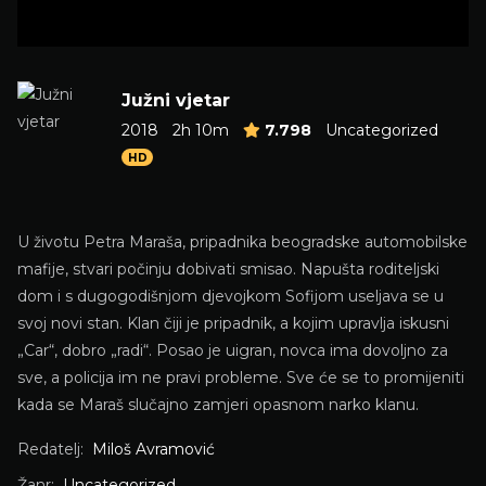
Južni vjetar
2018
2h 10m
7.798
Uncategorized
HD
U životu Petra Maraša, pripadnika beogradske automobilske
mafije, stvari počinju dobivati smisao. Napušta roditeljski
dom i s dugogodišnjom djevojkom Sofijom useljava se u
svoj novi stan. Klan čiji je pripadnik, a kojim upravlja iskusni
„Car“, dobro „radi“. Posao je uigran, novca ima dovoljno za
sve, a policija im ne pravi probleme. Sve će se to promijeniti
kada se Maraš slučajno zamjeri opasnom narko klanu.
Redatelj:
Miloš Avramović
Žanr:
Uncategorized