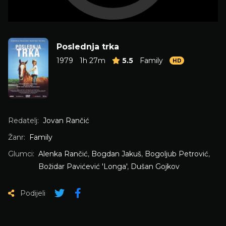
Poslednja trka
1979
1h 27m
5.5
Family
HD
Redatelj:
Jovan Rančić
Žanr:
Family
Glumci:
Alenka Rančić
,
Bogdan Jakuš
,
Bogoljub Petrović
,
Božidar Pavićević 'Longa'
,
Dušan Gojkov
Podijeli