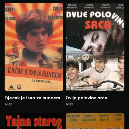
Gledaj Film
Gledaj Film
Djecak je isao za suncem
Dvije polovine srca
1982
1982
Gledaj Film
Gledaj Film