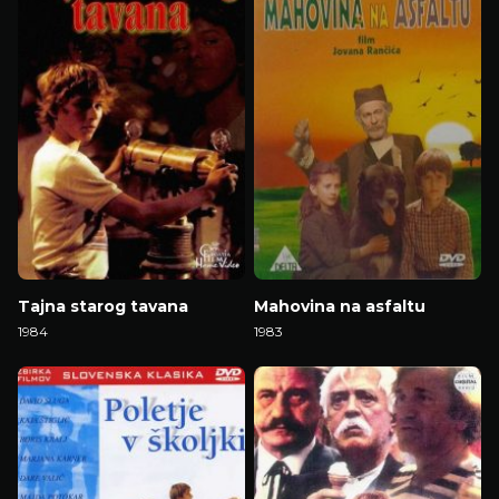
Tajna starog tavana
Mahovina na asfaltu
1984
1983
Gledaj Film
Gledaj Film