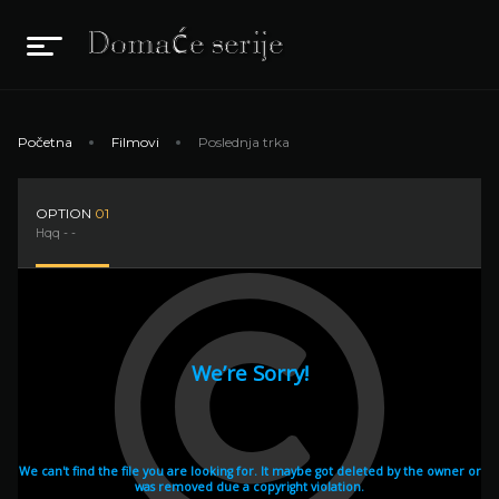
Početna
Filmovi
Poslednja trka
OPTION
01
Hqq - -