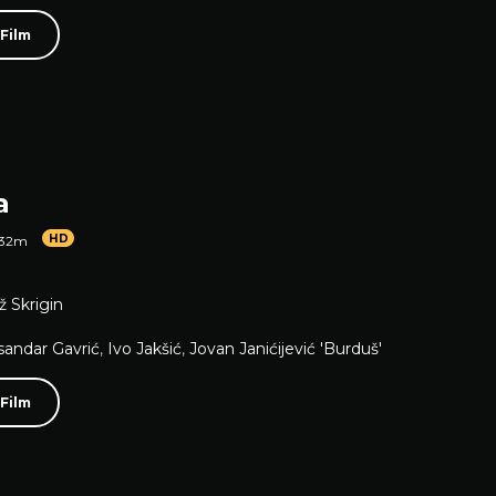
 Film
a
HD
 32m
ž Skrigin
sandar Gavrić
,
Ivo Jakšić
,
Jovan Janićijević 'Burduš'
 Film