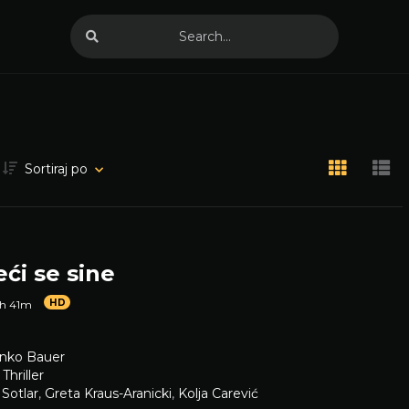
Sortiraj po
ći se sine
HD
1h 41m
nko Bauer
,
Thriller
 Sotlar
,
Greta Kraus-Aranicki
,
Kolja Carević