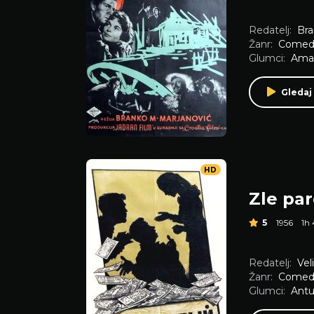
Redatelj:
Bra
Žanr:
Comed
Glumci:
Aman
Gledaj
HD
Zle pa
5
1956
1h
Redatelj:
Vel
Žanr:
Comed
Glumci:
Antu