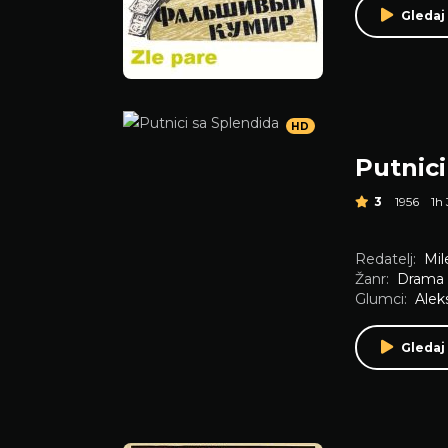
Gledaj
HD
Putnici
3
1956
1h
Redatelj:
Mil
Žanr:
Drama
Glumci:
Alek
Gledaj