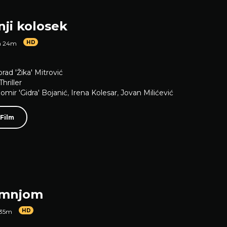
nji kolosek
HD
h 24m
orad 'Žika' Mitrović
Thriller
omir 'Gidra' Bojanić
,
Irena Kolesar
,
Jovan Milićević
 Film
umnjom
HD
 35m