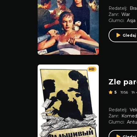
Redatelj:
Bra
Žanr:
War
Glumci:
Asja 
Gledaj
HD
Zle pa
5
1956
1h
Redatelj:
Vel
Žanr:
Komedi
Glumci:
Antu
Gledaj