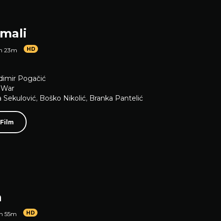
 mali
HD
1h 23m
dimir Pogačić
,
War
 Sekulović
,
Boško Nikolić
,
Branka Pantelić
 Film
a
HD
1h 55m