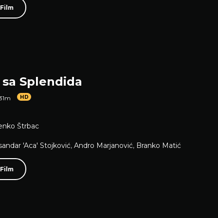
 Film
 sa Splendida
HD
 31m
enko Štrbac
sandar 'Aca' Stojković
,
Andro Marjanović
,
Branko Matić
 Film