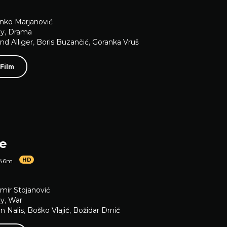
nko Marjanović
y
,
Drama
d Alliger
,
Boris Buzančić
,
Goranka Vruš
 Film
re
HD
 46m
imir Stojanović
y
,
War
n Nalis
,
Boško Vlajić
,
Božidar Drnić