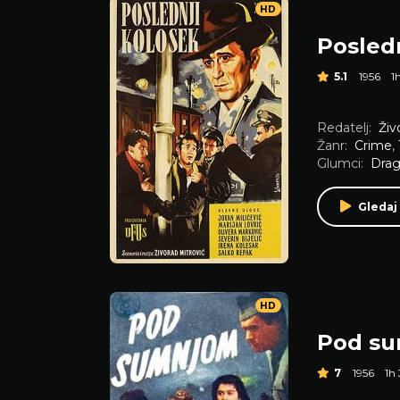
HD
Posled
5.1
1956
1
Redatelj:
Živ
Žanr:
Crime
,
Glumci:
Drag
Gledaj
HD
Pod s
7
1956
1h