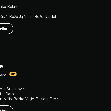
nko Belan
Kisić
,
Božo Jajčanin
,
Božo Nardeli
 Film
re
HD
 46m
imir Stojanović
ja
,
Ratni
n Nalis
,
Boško Vlajić
,
Božidar Drnić
 Film