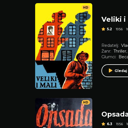
HD
Veliki i
5.2
1956
Redatelj:
Vla
Žanr:
Thriller
Glumci:
Beca
Gledaj
HD
Opsad
6.3
1956