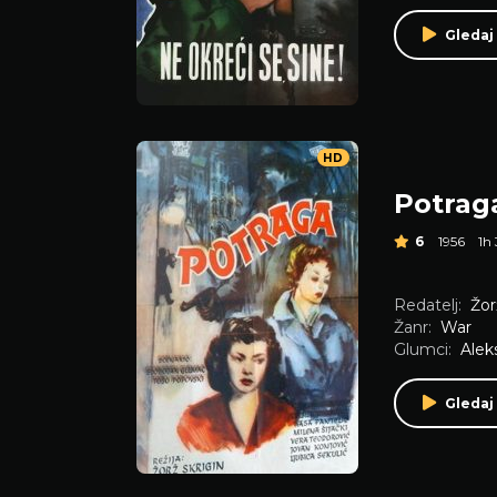
Gledaj
HD
Potrag
6
1956
1h
Redatelj:
Žor
Žanr:
War
Glumci:
Alek
Gledaj