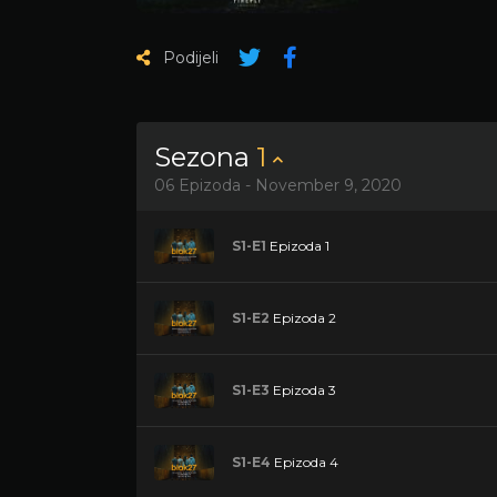
Podijeli
Sezona
1
06 Epizoda - November 9, 2020
S1-E1
Epizoda 1
S1-E2
Epizoda 2
S1-E3
Epizoda 3
S1-E4
Epizoda 4