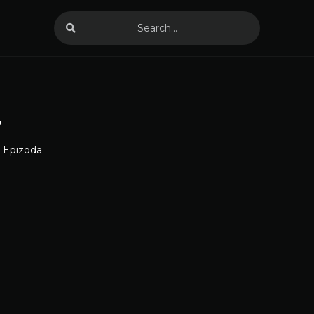
7
6 Epizoda