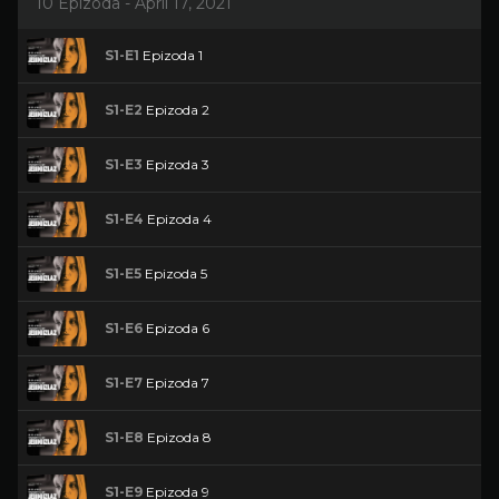
10 Epizoda - April 17, 2021
S1-E1
Epizoda 1
S1-E2
Epizoda 2
S1-E3
Epizoda 3
S1-E4
Epizoda 4
S1-E5
Epizoda 5
S1-E6
Epizoda 6
S1-E7
Epizoda 7
S1-E8
Epizoda 8
S1-E9
Epizoda 9