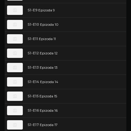
S1-E9
Epizoda 9
S1-E10
Epizoda 10
S1-E11
Epizoda 11
S1-E12
Epizoda 12
S1-E13
Epizoda 13
S1-E14
Epizoda 14
S1-E15
Epizoda 15
S1-E16
Epizoda 16
S1-E17
Epizoda 17