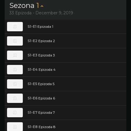
Sezona
1
33 Epizoda - December 9, 2019
S1-E1
Epizoda 1
S1-E2
Epizoda 2
S1-E3
Epizoda 3
S1-E4
Epizoda 4
S1-E5
Epizoda 5
S1-E6
Epizoda 6
S1-E7
Epizoda 7
S1-E8
Epizoda 8