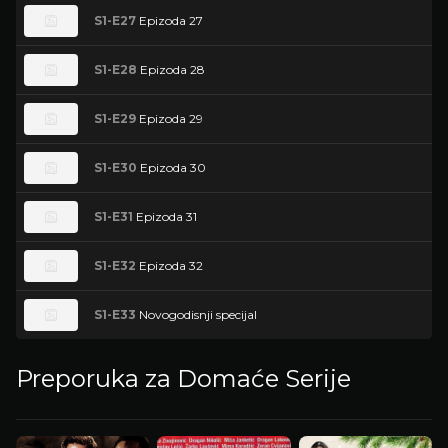
S1-E27
Epizoda 27
S1-E28
Epizoda 28
S1-E29
Epizoda 29
S1-E30
Epizoda 30
S1-E31
Epizoda 31
S1-E32
Epizoda 32
S1-E33
Novogodisnji specijal
Preporuka za Domaće Serije