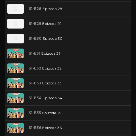
S1-E28
Epizoda 28
S1-E29
Epizoda 29
S1-E30
Epizoda 30
S1-E31
Epizoda 31
S1-E32
Epizoda 32
S1-E33
Epizoda 33
S1-E34
Epizoda 34
S1-E35
Epizoda 35
S1-E36
Epizoda 36