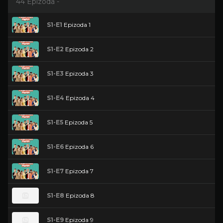
44 Epizoda -
S1-E1
Epizoda 1
S1-E2
Epizoda 2
S1-E3
Epizoda 3
S1-E4
Epizoda 4
S1-E5
Epizoda 5
S1-E6
Epizoda 6
S1-E7
Epizoda 7
S1-E8
Epizoda 8
S1-E9
Epizoda 9