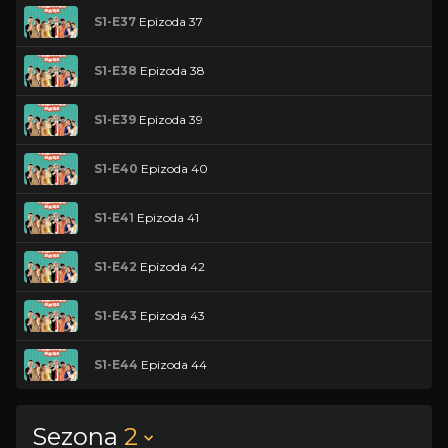
S1-E37
Epizoda 37
S1-E38
Epizoda 38
S1-E39
Epizoda 39
S1-E40
Epizoda 40
S1-E41
Epizoda 41
S1-E42
Epizoda 42
S1-E43
Epizoda 43
S1-E44
Epizoda 44
Sezona
2