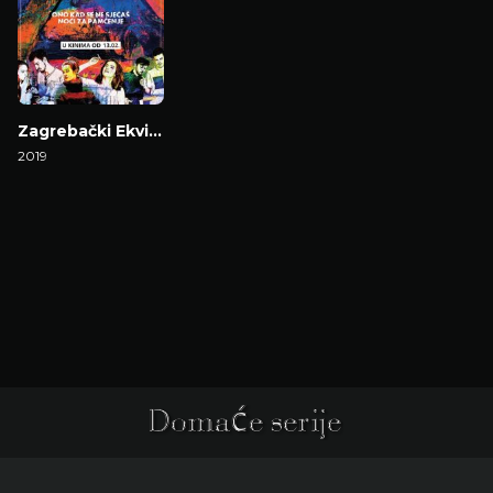
Zagrebački Ekvinocij
2019