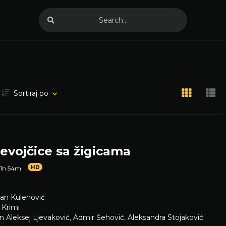
Sortiraj po
evojčice sa žigicama
HD
1h 54m
an Kulenović
,
Krimi
n Aleksej Ljevaković
,
Admir Šehović
,
Aleksandra Stojaković