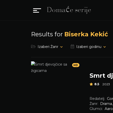
Results for
Biserka Kekić
Izaberi Žanr
Izaberi godinu
HD
Smrt dj
8.5
2023
Redatelj:
Gor
Žanr:
Drama
Glumci:
Aaro