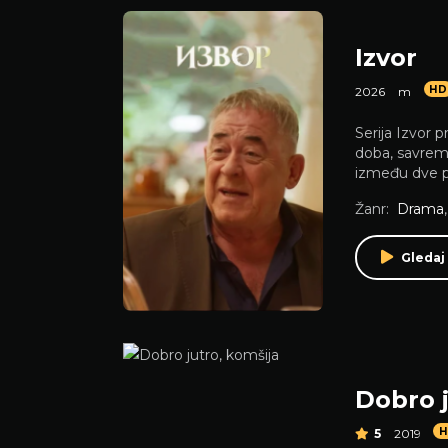
Izvor
HD
2026
m
Serija Izvor p
doba, savrem
između dve po
Žanr:
Drama
Gledaj 
Dobro j
H
5
2019