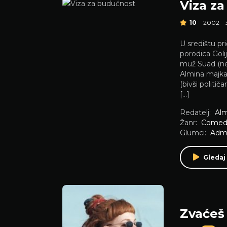
Viza z
10
2002
U središtu pr
porodica Goli
muž Suad (nez
Almina majka
(bivši politič
[…]
Redatelj:
Alm
Žanr:
Comed
Glumci:
Adm
Gledaj 
Zvaćeš