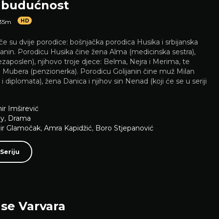
a budućnost
HD
35m
iče su dvije porodice: bošnjačka porodica Husika i srbijanska
janin. Porodicu Husika čine žena Alma (medicinska sestra),
aposlen), njihovo troje djece: Belma, Nejra i Merima, te
 Mubera (penzionerka). Porodicu Golijanin čine muž Milan
ar i diplomata), žena Danica i njihov sin Nenad (koji će se u seriji
ir Imširević
y
,
Drama
ir Glamočak
,
Amra Kapidžić
,
Boro Stjepanović
Seriju
 se Varvara