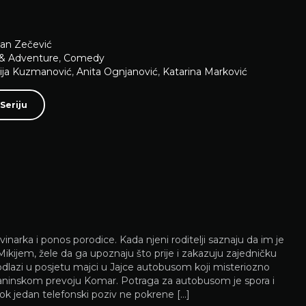
an Zečević
 & Adventure
,
Comedy
ija Kuzmanović
,
Anita Ognjanović
,
Katarina Marković
Seriju
vinarka i ponos porodice. Kada njeni roditelji saznaju da im je
 Mikijem, žele da ga upoznaju što prije i zakazuju zajedničku
odlazi u posjetu majci u Jajce autobusom koji misteriozno
laninskom prevoju Komar. Potraga za autobusom je spora i
k jedan telefonski poziv ne pokrene […]