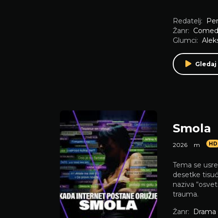
Redatelj:
Per
Žanr:
Comed
Glumci:
Alek
Gledaj 
Smola
HD
2026
m
Tema se usred
desetke tisuć
naziva “osvet
trauma.
Žanr:
Drama