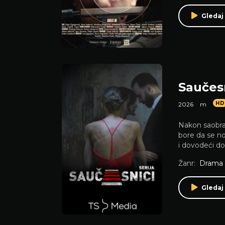
Gledaj 
Saučes
HD
2026
m
Nakon saobrać
bore da se no
i dovodeći do
Žanr:
Drama
Gledaj 