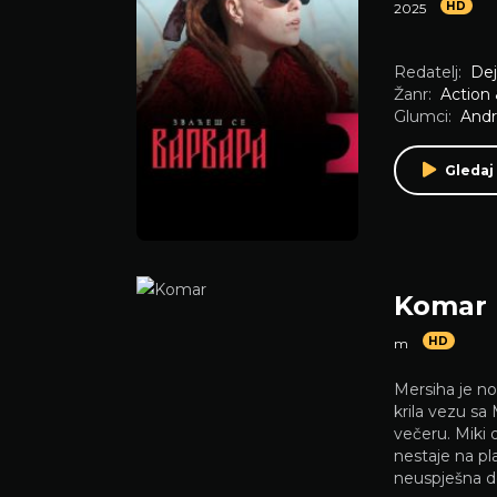
HD
2025
Redatelj:
Dej
Žanr:
Action
Glumci:
Andr
Gledaj 
Komar
HD
m
Mersiha je no
krila vezu sa
večeru. Miki 
nestaje na p
neuspješna do