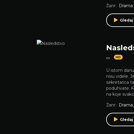
Žanr:
Drama
Gledaj 
Nasled
HD
m
U istom danu
nisu videle. 
sekretarica t
poduhvate. Ko
na koje svako 
Žanr:
Drama
Gledaj 