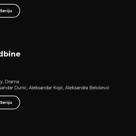
Seriju
udbine
y
,
Drama
sandar Dunić
,
Aleksandar Kojić
,
Aleksandra Belošević
Seriju