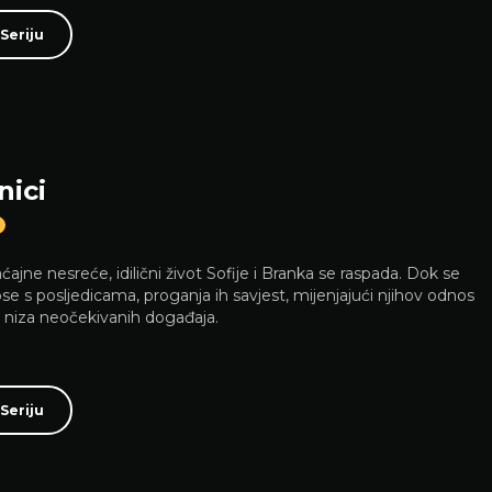
Seriju
nici
ajne nesreće, idilični život Sofije i Branka se raspada. Dok se
se s posljedicama, proganja ih savjest, mijenjajući njihov odnos
 niza neočekivanih događaja.
Seriju