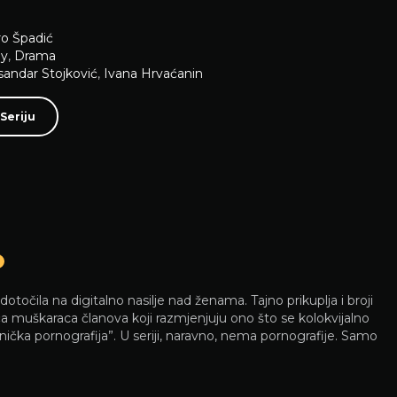
o Špadić
y
,
Drama
sandar Stojković
,
Ivana Hrvaćanin
Seriju
otočila na digitalno nasilje nad ženama. Tajno prikuplja i broji
a muškaraca članova koji razmjenjuju ono što se kolokvijalno
nička pornografija”. U seriji, naravno, nema pornografije. Samo