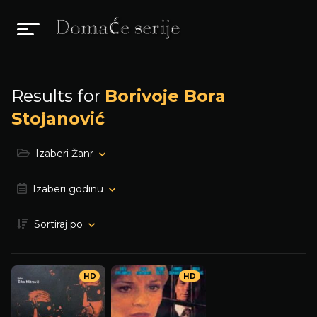
Results for
Borivoje Bora
Stojanović
Izaberi Žanr
Izaberi godinu
Sortiraj po
HD
HD