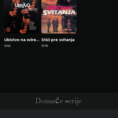
Ubistvo na svirep i podmukao način i iz niskih pobuda
Stići pre svitanja
1969
1978