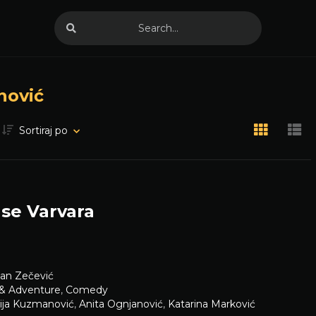
nović
Sortiraj po
 se Varvara
an Zečević
 & Adventure
,
Comedy
ija Kuzmanović
,
Anita Ognjanović
,
Katarina Marković