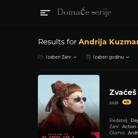
Results for
Andrija Kuzma
Izaberi Žanr
Izaberi godinu
Zvaćeš
HD
2025
Redatelj:
Dej
Žanr:
Action
Glumci:
Andr