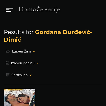
Results for
Gordana Đurđević-
Dimić
Izaberi Žanr
Izaberi godinu
Sortiraj po