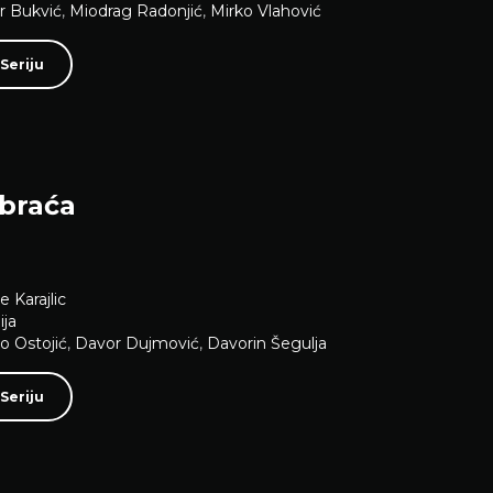
 Bukvić
,
Miodrag Radonjić
,
Mirko Vlahović
Seriju
 braća
e Karajlic
ja
o Ostojić
,
Davor Dujmović
,
Davorin Šegulja
Seriju