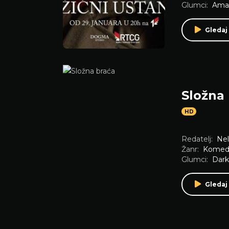
Glumci:
Amar
Gledaj 
Složna
HD
Redatelj:
Nel
Žanr:
Komedi
Glumci:
Dark
Gledaj 