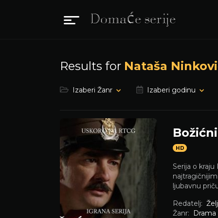
Results for
Nataša Ninkovi
Izaberi Žanr
Izaberi godinu
Božićn
HD
Serija o kraj
najtragičniji
ljubavnu prič
Redatelj:
Žel
Žanr:
Drama