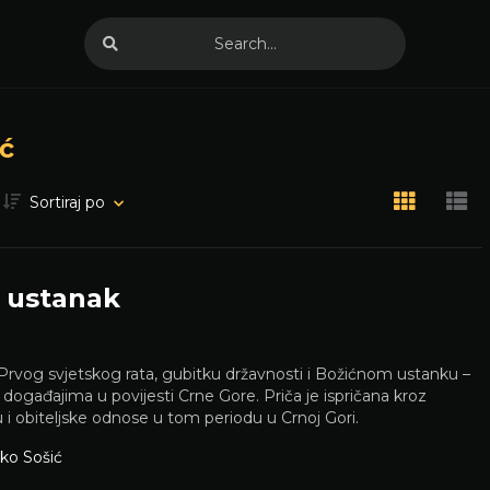
ć
Sortiraj po
i ustanak
u Prvog svjetskog rata, gubitku državnosti i Božićnom ustanku –
m događajima u povijesti Crne Gore. Priča je ispričana kroz
u i obiteljske odnose u tom periodu u Crnoj Gori.
jko Sošić