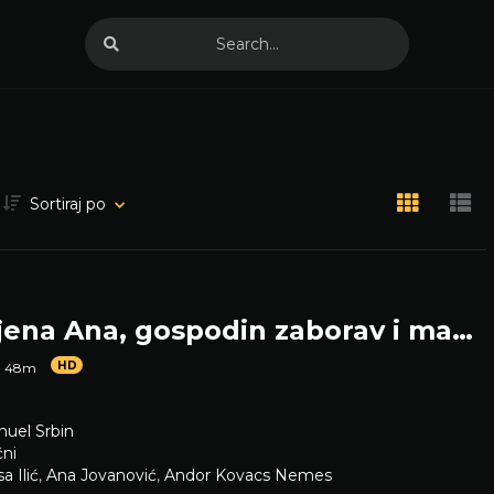
Sortiraj po
Zaljubljena Ana, gospodin zaborav i mama
HD
h 48m
uel Srbin
čni
a Ilić
,
Ana Jovanović
,
Andor Kovacs Nemes