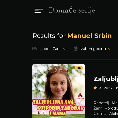
Results for
Manuel Srbin
Izaberi Žanr
Izaberi godinu
HD
9
2023
1
Redatelj:
Man
Žanr:
Porodi
Glumci:
Aleks