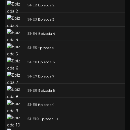
S1-E2
Epizoda 2
S1-E3
Epizoda 3
S1-E4
Epizoda 4
S1-E5
Epizoda 5
S1-E6
Epizoda 6
S1-E7
Epizoda 7
S1-E8
Epizoda 8
S1-E9
Epizoda 9
S1-E10
Epizoda 10