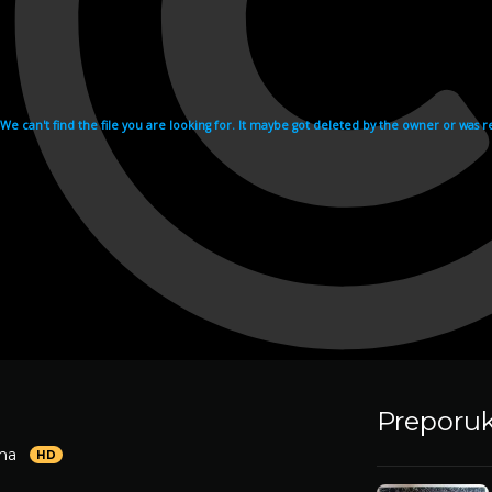
Preporu
ma
HD