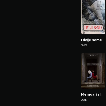
Divlje seme
1967
Gledaj Film
Memoari slomljenog uma
2015
Gledaj Film