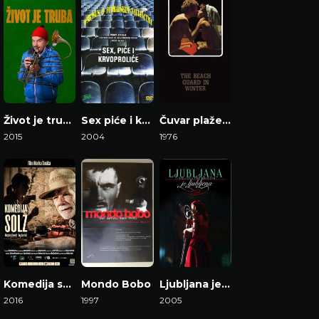
Život je truba
Sex piće i krvoproliće
Čuvar plaže u zimskom periodu
2015
2004
1976
Gledaj Film
Gledaj Film
Gledaj Film
Komedija suza
Mondo Bobo
Ljubljana je ljubljena
2016
1997
2005
Gledaj Film
Gledaj Film
Gledaj Film