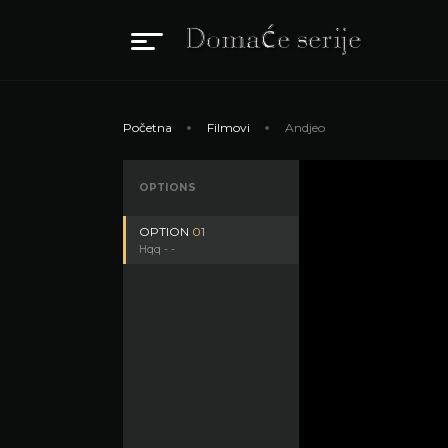
Početna
Filmovi
Andjeo
OPTIONS
OPTION
01
Hqq - -