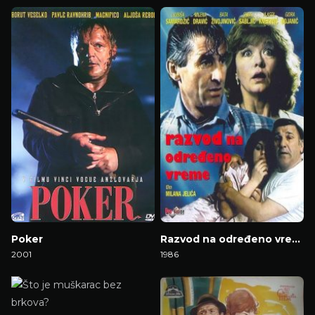
Gledaj Film
Gledaj Film
Poker
Razvod na određeno vreme
2001
1986
Gledaj Film
Gledaj Film