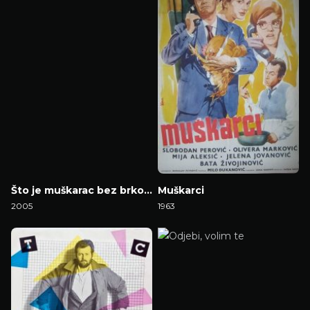
Što je muškarac bez brkova?
Muškarci
2005
1963
Gledaj Film
Gledaj Film