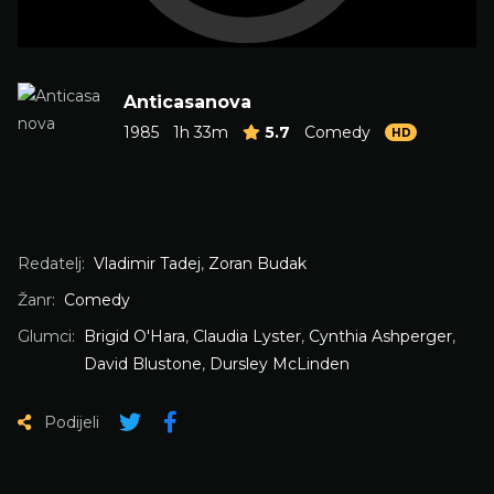
Anticasanova
1985
1h 33m
5.7
Comedy
HD
Redatelj:
Vladimir Tadej
,
Zoran Budak
Žanr:
Comedy
Glumci:
Brigid O'Hara
,
Claudia Lyster
,
Cynthia Ashperger
,
David Blustone
,
Dursley McLinden
Podijeli