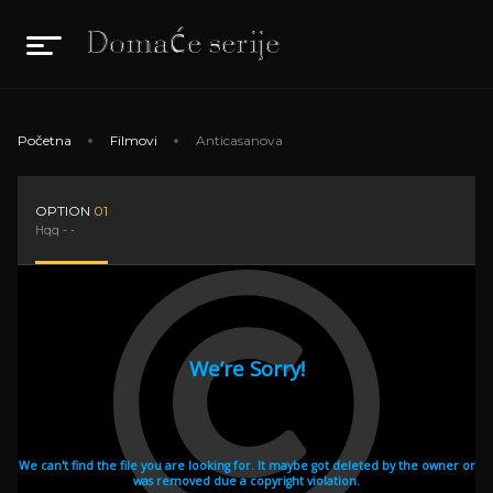
Početna
Filmovi
Anticasanova
OPTION
01
Hqq - -