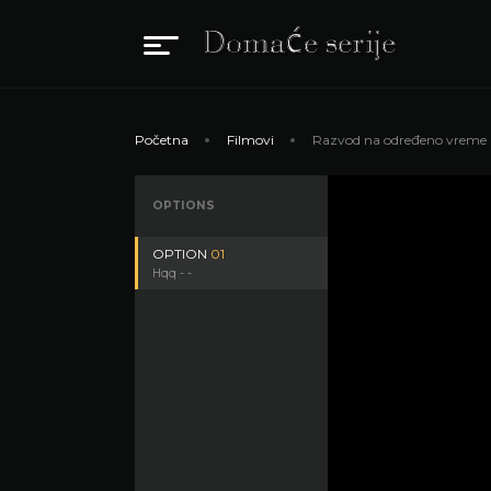
Početna
Filmovi
Razvod na određeno vreme
OPTIONS
OPTION
01
Hqq - -