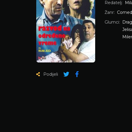
Redatelj:
Mil
Žanr:
Comed
Glumci:
Drag
Jelis
Mile
Podijeli