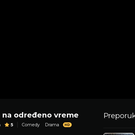
 na određeno vreme
Preporu
m
5
Comedy
Drama
HD