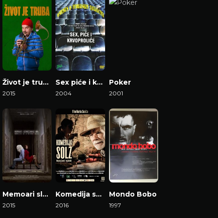
Život je truba
Sex piće i krvoproliće
Poker
2015
2004
2001
Gledaj Film
Gledaj Film
Gledaj Film
Memoari slomljenog uma
Komedija suza
Mondo Bobo
2015
2016
1997
Gledaj Film
Gledaj Film
Gledaj Film