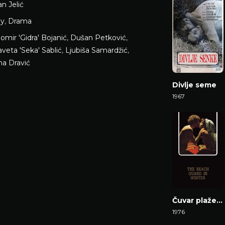
an Jelić
y
,
Drama
omir 'Gidra' Bojanić
,
Dušan Petković
,
aveta 'Seka' Sablić
,
Ljubiša Samardžić
,
na Dravić
Divlje seme
1967
Gledaj Film
Čuvar plaže u zimskom periodu
1976
Gledaj Film