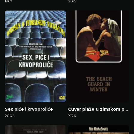
1967
2015
Gledaj Film
Gledaj Film
Sex piće i krvoproliće
Čuvar plaže u zimskom periodu
2004
1976
Gledaj Film
Gledaj Film