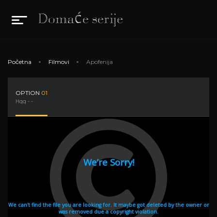
Početna
Filmovi
Apofenija
OPTION
01
Hqq - -