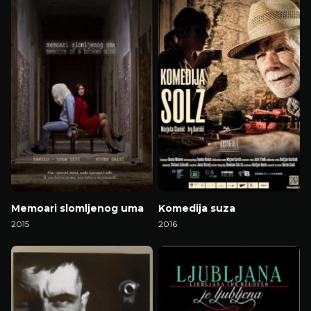
Memoari slomljenog uma
Komedija suza
2015
2016
Gledaj Film
Gledaj Film