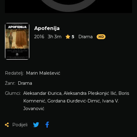
Apofenija
2016
3h 3m
5
Drama
HD
Redatelj:
Marin Malešević
Žanr:
Drama
Glumci:
Aleksandar Đurica
,
Aleksandra Pleskonjić Ilić
,
Boris
Komnenić
,
Gordana Đurđević-Dimić
,
Ivana V.
Jovanović
Podijeli