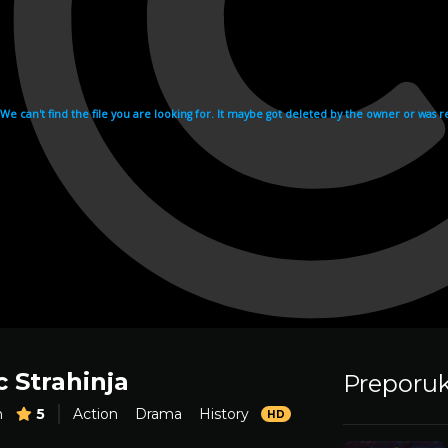
 Strahinja
Preporu
m
5
Action
Drama
History
HD