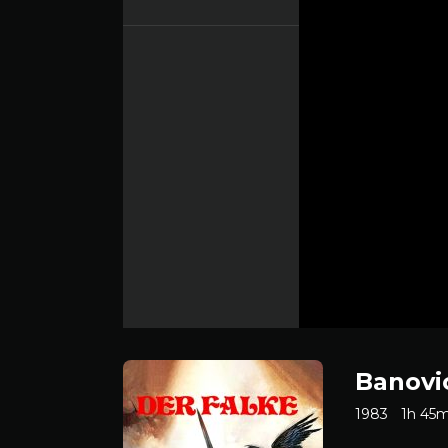
Banovic
1983
1h 45