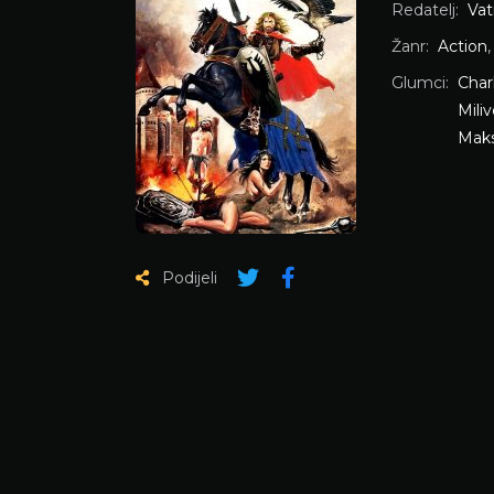
Redatelj:
Vat
Žanr:
Action
Glumci:
Char
Miliv
Mak
Podijeli