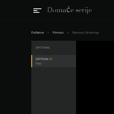
Početna
Filmovi
Banovic Strahinja
OPTIONS
OPTION
01
Hqq - -