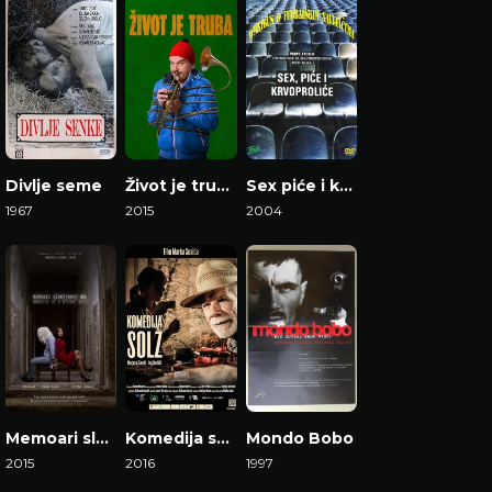
Divlje seme
Život je truba
Sex piće i krvoproliće
1967
2015
2004
Gledaj Film
Gledaj Film
Gledaj Film
Memoari slomljenog uma
Komedija suza
Mondo Bobo
2015
2016
1997
Gledaj Film
Gledaj Film
Gledaj Film