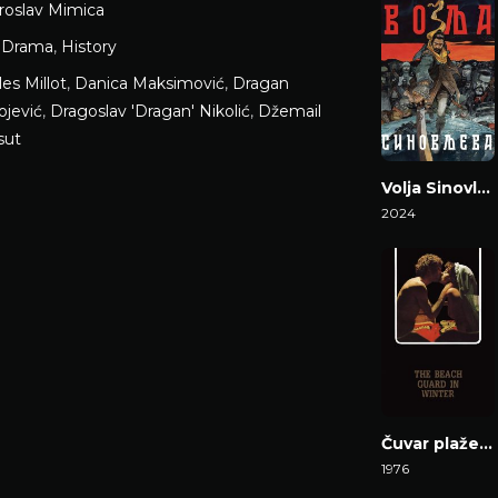
roslav Mimica
,
Drama
,
History
les Millot
,
Danica Maksimović
,
Dragan
ojević
,
Dragoslav 'Dragan' Nikolić
,
Džemail
sut
Volja Sinovljeva
2024
Gledaj Film
Čuvar plaže u zimskom periodu
1976
Gledaj Film