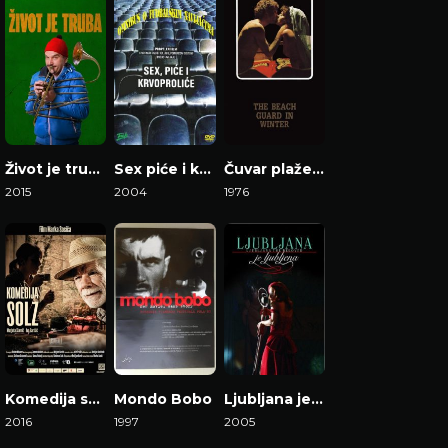
Život je truba
Sex piće i krvoproliće
Čuvar plaže u zimskom periodu
2015
2004
1976
Gledaj Film
Gledaj Film
Gledaj Film
Komedija suza
Mondo Bobo
Ljubljana je ljubljena
2016
1997
2005
Gledaj Film
Gledaj Film
Gledaj Film