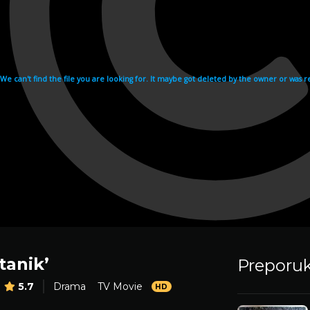
itanik’
Preporu
5.7
Drama
TV Movie
HD