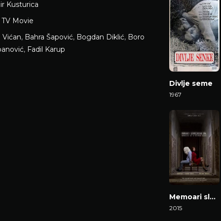
r Kusturica
,
TV Movie
 Vićan
,
Bahra Šapović
,
Bogdan Diklić
,
Boro
panović
,
Fadil Karup
Divlje seme
1967
Gledaj Film
Memoari slomljenog uma
2015
Gledaj Film