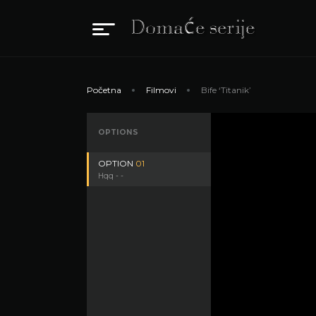
Početna
Filmovi
Bife ‘Titanik’
OPTIONS
OPTION
01
Hqq - -