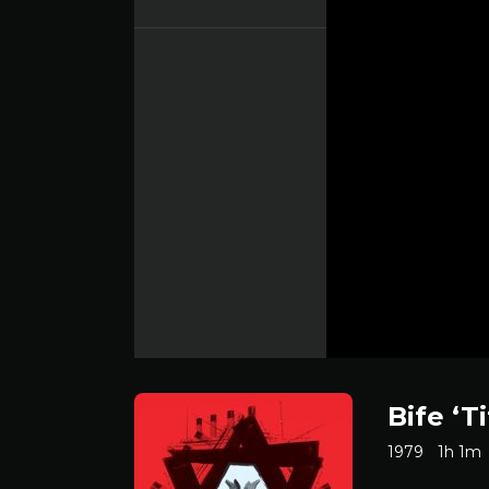
Bife ‘T
1979
1h 1m