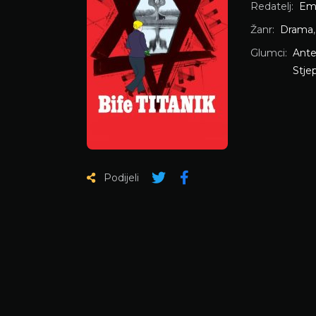
Redatelj:
Emi
Žanr:
Drama
Glumci:
Ante
Stje
Podijeli