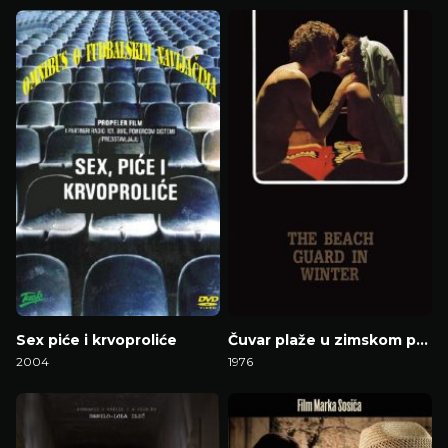
Gledaj Film
Gledaj Film
Sex piće i krvoproliće
Čuvar plaže u zimskom periodu
2004
1976
Gledaj Film
Gledaj Film