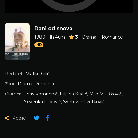
Dani od snova
1980
1h 46m
3
Drama
Romance
HD
Redatelj:
Vlatko Gilić
Žanr:
Drama
,
Romance
Glumci:
Boris Komnenić
,
Ljiljana Krstić
,
Mijo Mijušković
,
Nevenka Filipović
,
Svetozar Cvetković
Podijeli