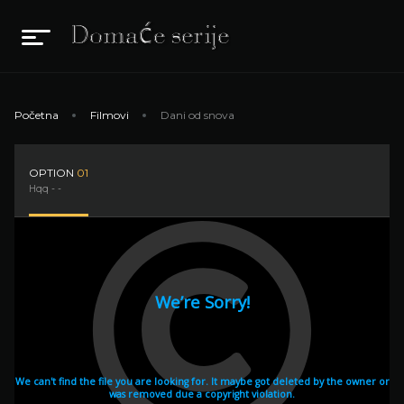
Početna
Filmovi
Dani od snova
OPTION
01
Hqq - -