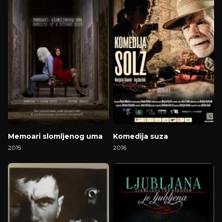
Memoari slomljenog uma
Komedija suza
2015
2016
Gledaj Film
Gledaj Film