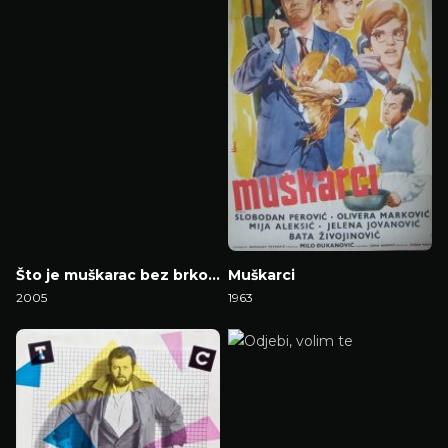
Što je muškarac bez brkova?
Muškarci
2005
1963
Gledaj Film
Gledaj Film