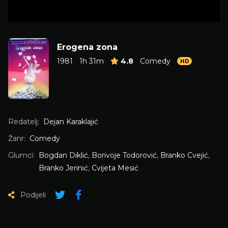
Erogena zona
1981
1h 31m
4.8
Comedy
HD
Redatelj:
Dejan Karaklajić
Žanr:
Comedy
Glumci:
Bogdan Diklić
,
Borivoje Todorović
,
Branko Cvejić
,
Branko Jerinić
,
Cvijeta Mesić
Podijeli