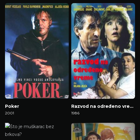
Gledaj Film
Gledaj Film
Poker
Razvod na određeno vreme
2001
1986
Gledaj Film
Gledaj Film