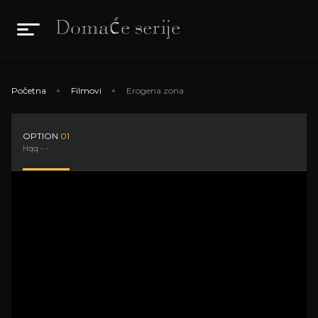
Početna
Filmovi
Erogena zona
OPTION
01
Hqq - -