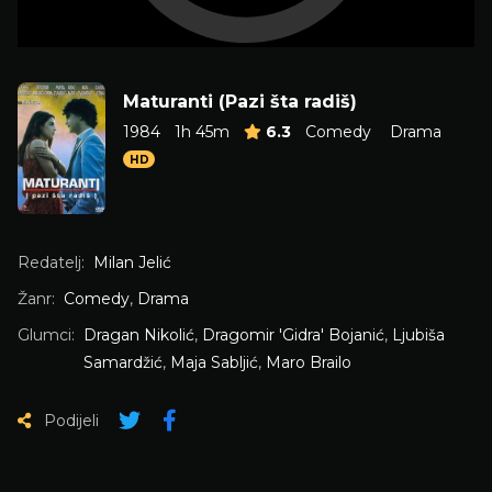
Maturanti (Pazi šta radiš)
1984
1h 45m
6.3
Comedy
Drama
HD
Redatelj:
Milan Jelić
Žanr:
Comedy
,
Drama
Glumci:
Dragan Nikolić
,
Dragomir 'Gidra' Bojanić
,
Ljubiša
Samardžić
,
Maja Sabljić
,
Maro Brailo
Podijeli