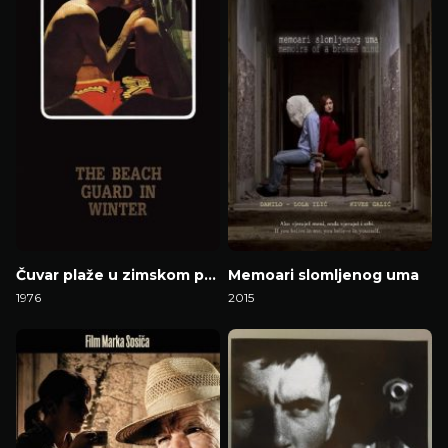
Čuvar plaže u zimskom periodu
Memoari slomljenog uma
1976
2015
Gledaj Film
Gledaj Film