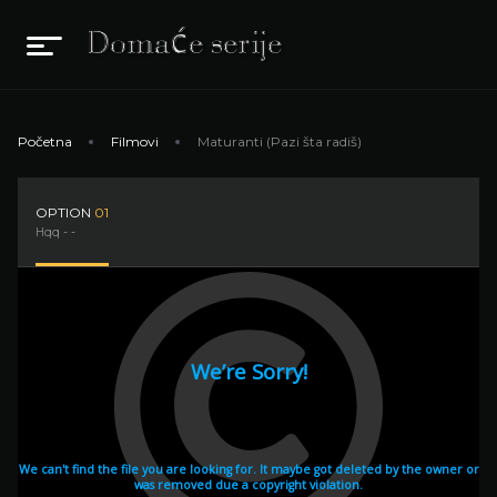
Početna
Filmovi
Maturanti (Pazi šta radiš)
OPTION
01
Hqq - -