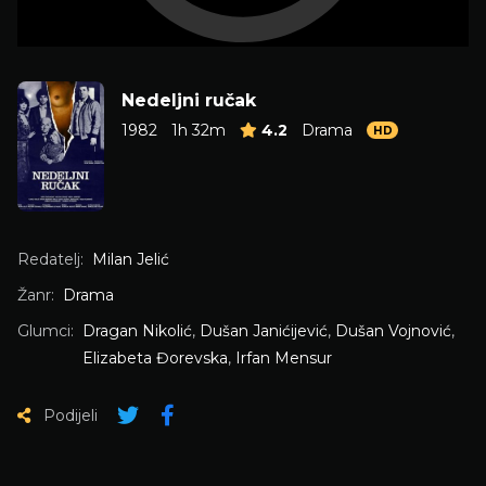
Nedeljni ručak
1982
1h 32m
4.2
Drama
HD
Redatelj:
Milan Jelić
Žanr:
Drama
Glumci:
Dragan Nikolić
,
Dušan Janićijević
,
Dušan Vojnović
,
Elizabeta Đorevska
,
Irfan Mensur
Podijeli