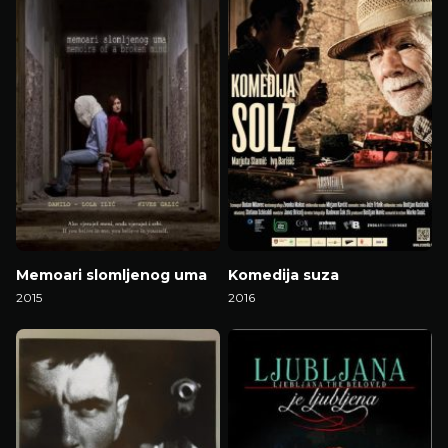
Memoari slomljenog uma
Komedija suza
2015
2016
Gledaj Film
Gledaj Film