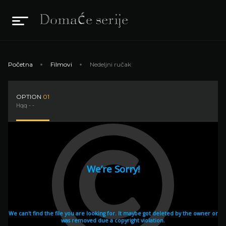
Početna
Filmovi
Nedeljni ručak
OPTION
01
Hqq - -