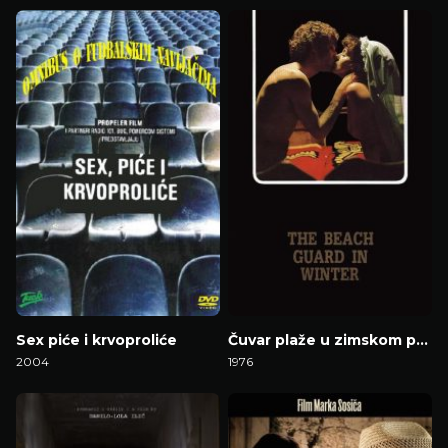
Gledaj Film
Gledaj Film
Sex piće i krvoproliće
Čuvar plaže u zimskom periodu
2004
1976
Gledaj Film
Gledaj Film