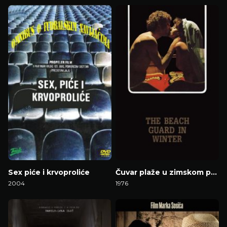
Gledaj Film
Gledaj Film
Sex piće i krvoproliće
Čuvar plaže u zimskom periodu
2004
1976
Gledaj Film
Gledaj Film