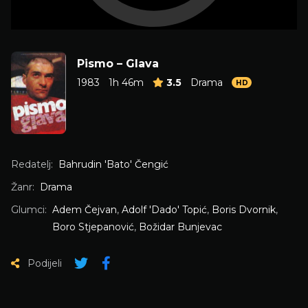
Pismo – Glava
1983
1h 46m
3.5
Drama
HD
Redatelj:
Bahrudin 'Bato' Čengić
Žanr:
Drama
Glumci:
Adem Čejvan
,
Adolf 'Dado' Topić
,
Boris Dvornik
,
Boro Stjepanović
,
Božidar Bunjevac
Podijeli