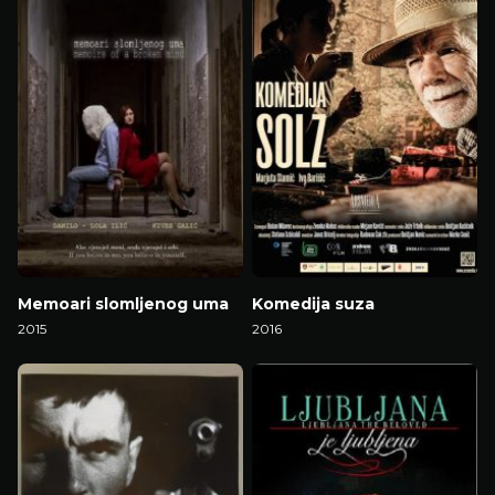
Memoari slomljenog uma
Komedija suza
2015
2016
Gledaj Film
Gledaj Film