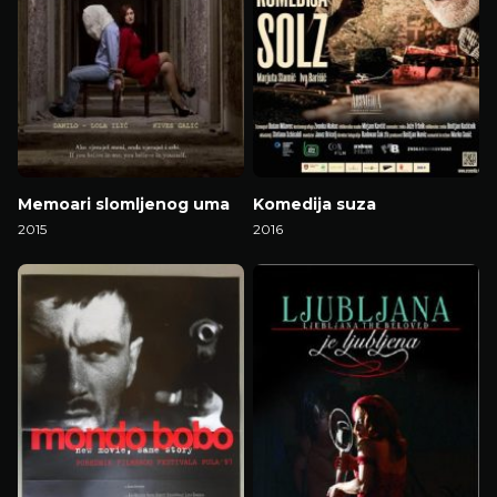
Memoari slomljenog uma
Komedija suza
2015
2016
Gledaj Film
Gledaj Film