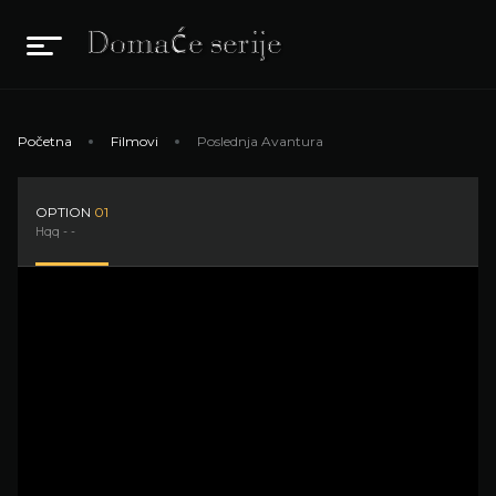
Početna
Filmovi
Poslednja Avantura
OPTION
01
Hqq - -