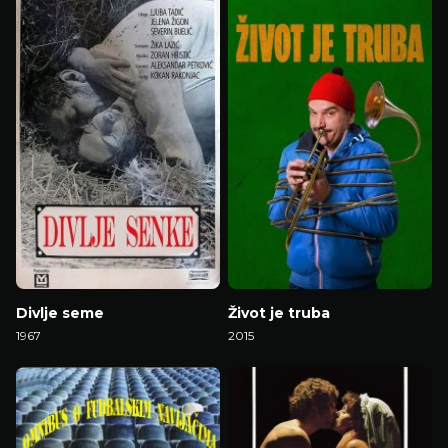
Divlje seme
Život je truba
1967
2015
Gledaj Film
Gledaj Film