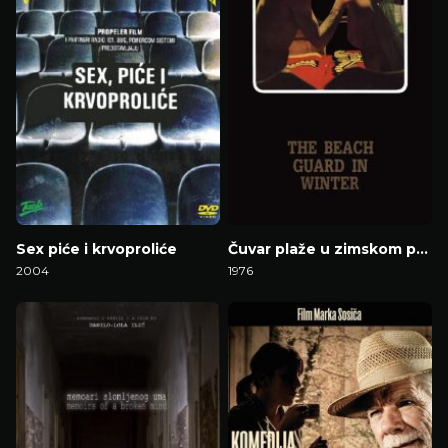
Sex piće i krvoproliće
Čuvar plaže u zimskom periodu
2004
1976
Gledaj Film
Gledaj Film