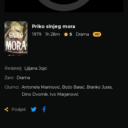
Priko sinjeg mora
1979
1h 28m
5
Drama
HD
Redatelj:
Ljiljana Jojić
Žanr:
Drama
Glumci:
Antonela Marinović
,
Božo Barać
,
Branko Juras
,
Dino Dvornik
,
Ivo Marjanović
Podijeli