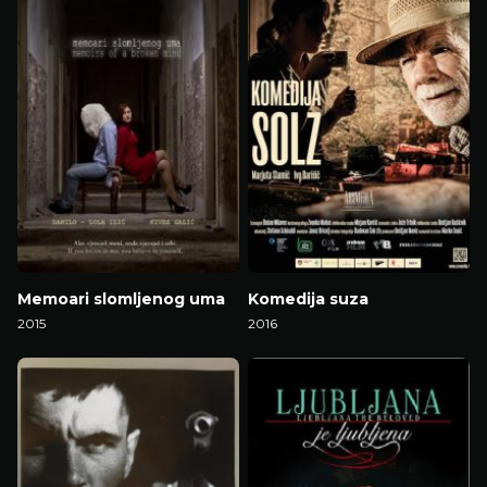
Memoari slomljenog uma
Komedija suza
2015
2016
Gledaj Film
Gledaj Film