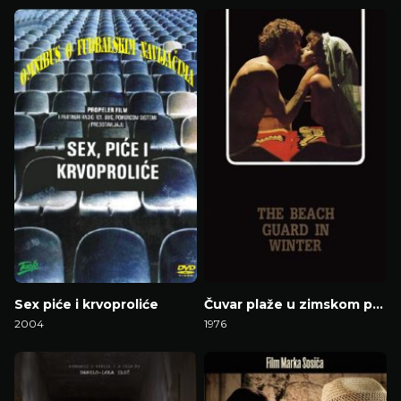
Gledaj Film
Gledaj Film
Sex piće i krvoproliće
Čuvar plaže u zimskom periodu
2004
1976
Gledaj Film
Gledaj Film