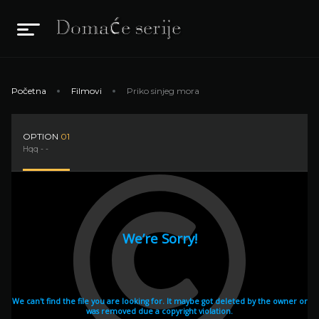
Početna
Filmovi
Priko sinjeg mora
OPTION
01
Hqq - -