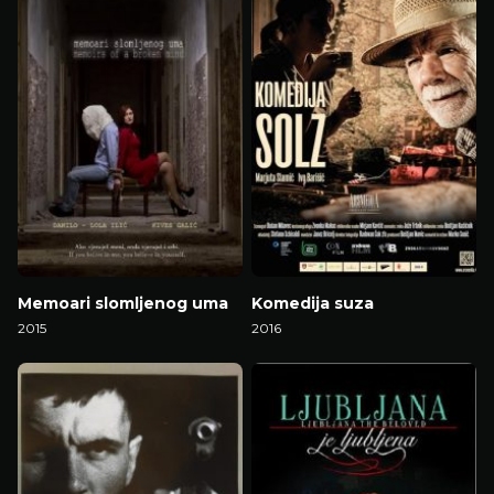
Memoari slomljenog uma
Komedija suza
2015
2016
Gledaj Film
Gledaj Film