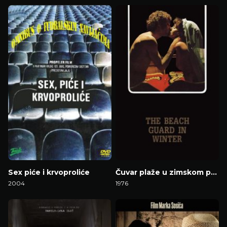
Gledaj Film
Gledaj Film
Sex piće i krvoproliće
Čuvar plaže u zimskom periodu
2004
1976
Gledaj Film
Gledaj Film