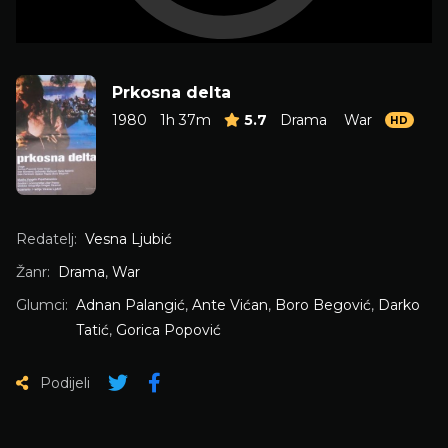
Prkosna delta
1980
1h 37m
5.7
Drama
War
HD
Redatelj:
Vesna Ljubić
Žanr:
Drama
,
War
Glumci:
Adnan Palangić
,
Ante Vićan
,
Boro Begović
,
Darko
Tatić
,
Gorica Popović
Podijeli