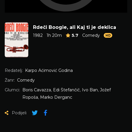
Rdeči Boogie, ali Kaj ti je deklica
1982
1h 20m
5.7
Comedy
HD
Redatelj:
Karpo Aćimović Godina
Žanr:
Comedy
Glumci:
Boris Cavazza
,
Edi Štefančič
,
Ivo Ban
,
Jožef
Ropoša
,
Marko Derganc
Podijeli