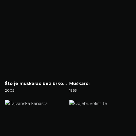
Što je muškarac bez brkova?
Muškarci
2005
1963
Gledaj Film
Gledaj Film