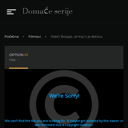
Početna
Filmovi
Rdeči Boogie, ali Kaj ti je deklica
OPTION
01
Hqq - -