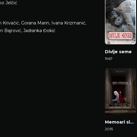
o Jelčić
 Krivačić
,
Gorana Marin
,
Ivana Krizmanić
,
in Bajrović
,
Jadranka Đokić
Divlje seme
1967
Gledaj Film
Memoari slomljenog uma
2015
Gledaj Film