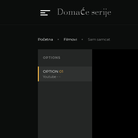
Početna
Filmovi
Sam samcat
OPTIONS
OPTION
01
Youtube - -