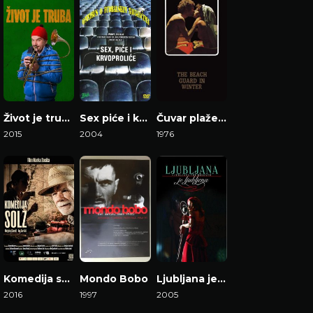
Život je truba
Sex piće i krvoproliće
Čuvar plaže u zimskom periodu
2015
2004
1976
Gledaj Film
Gledaj Film
Gledaj Film
Komedija suza
Mondo Bobo
Ljubljana je ljubljena
2016
1997
2005
Gledaj Film
Gledaj Film
Gledaj Film