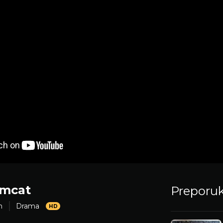
mcat
Preporu
m
Drama
HD