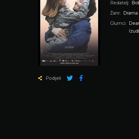
Redatelj:
Bob
Žanr:
Drama
Glumci:
Dean
Izud
Podijeli