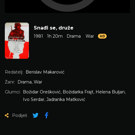
Snađi se, druže
1981
1h 20m
Drama
War
HD
Redatelj:
Berislav Makarović
Žanr:
Drama
,
War
Glumci:
Božidar Orešković
,
Božidarka Frajt
,
Helena Buljan
,
Ivo Serdar
,
Jadranka Matković
Podijeli