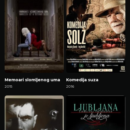
Memoari slomljenog uma
Komedija suza
2015
2016
Gledaj Film
Gledaj Film