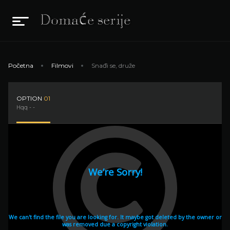
Početna
Filmovi
Snađi se, druže
OPTION
01
Hqq - -