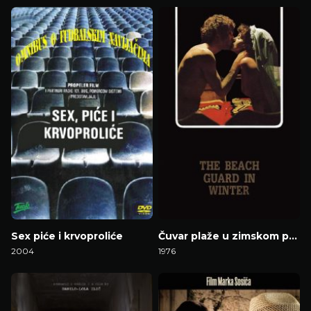
Gledaj Film
Gledaj Film
Sex piće i krvoproliće
Čuvar plaže u zimskom periodu
2004
1976
Gledaj Film
Gledaj Film