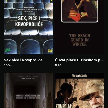
Sex piće i krvoproliće
Čuvar plaže u zimskom periodu
2004
1976
Gledaj Film
Gledaj Film