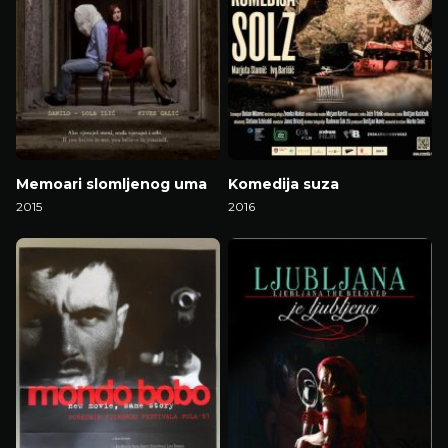
Memoari slomljenog uma
Komedija suza
2015
2016
Gledaj Film
Gledaj Film