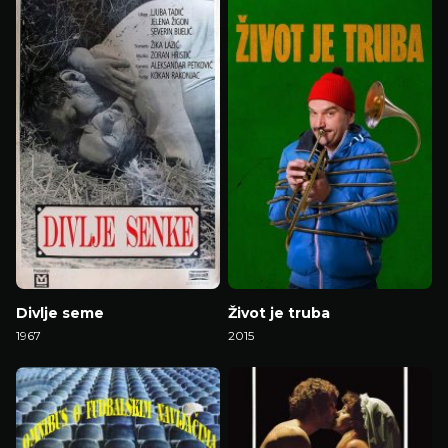
Divlje seme
Život je truba
1967
2015
Gledaj Film
Gledaj Film