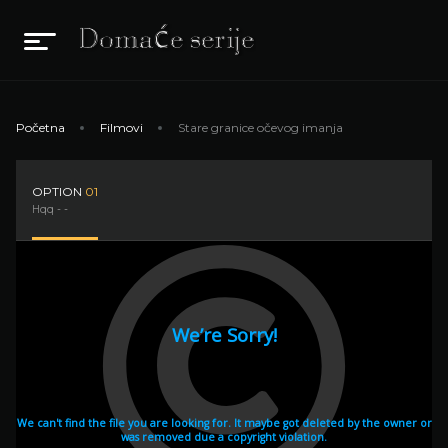
Početna
Filmovi
Stare granice očevog imanja
OPTION
01
Hqq - -