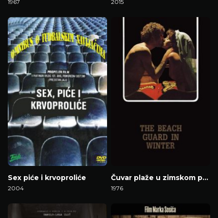
1967
2015
Gledaj Film
Gledaj Film
Sex piće i krvoproliće
Čuvar plaže u zimskom periodu
2004
1976
Gledaj Film
Gledaj Film