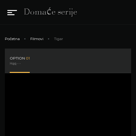
Početna
Filmovi
Tigar
OPTION
01
Hqq - -