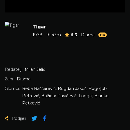
Tigar
1978
1h 43m
6.3
Drama
HD
Redatelj:
Milan Jelić
Žanr:
Drama
Glumci:
Beba Baščarević
,
Bogdan Jakuš
,
Bogoljub
Petrović
,
Božidar Pavićević 'Longa'
,
Branko
Petković
Podijeli