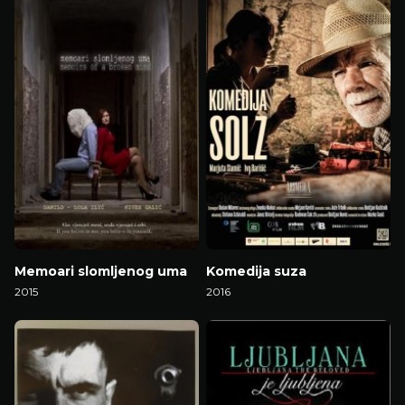
Memoari slomljenog uma
Komedija suza
2015
2016
Gledaj Film
Gledaj Film