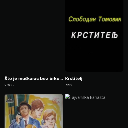
Što je muškarac bez brkova?
Krstitelj
2005
1992
Gledaj Film
Gledaj Film