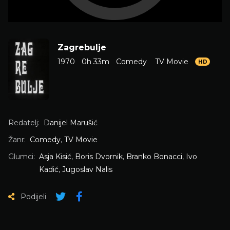
Zagrebulje
1970
0h 33m
Comedy
TV Movie
HD
Redatelj:
Danijel Marušić
Žanr:
Comedy
,
TV Movie
Glumci:
Asja Kisić
,
Boris Dvornik
,
Branko Bonacci
,
Ivo
Kadić
,
Jugoslav Nalis
Podijeli