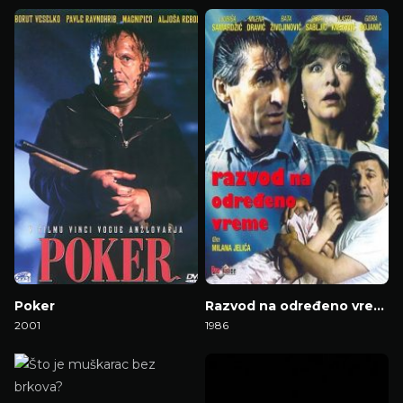
Gledaj Film
Gledaj Film
Poker
Razvod na određeno vreme
2001
1986
Gledaj Film
Gledaj Film