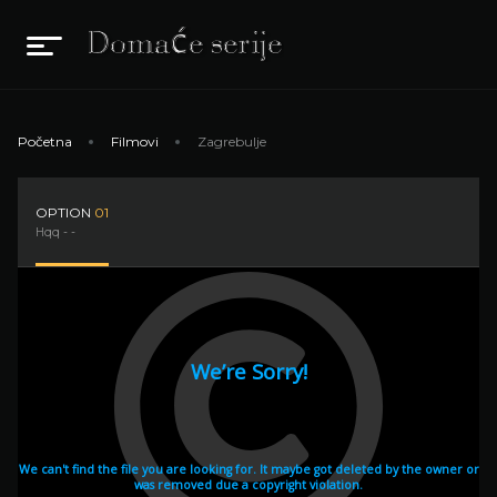
Početna
Filmovi
Zagrebulje
OPTION
01
Hqq - -