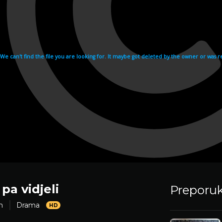
i pa vidjeli
Preporu
m
Drama
HD