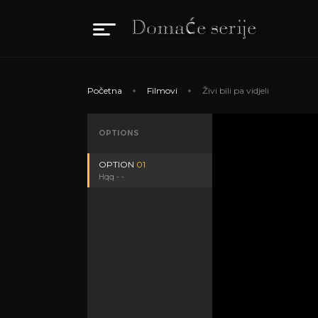
Početna
Filmovi
Živi bili pa vidjeli
OPTIONS
OPTION
01
Hqq - -