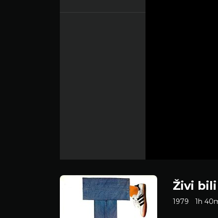
Živi bil
1979
1h 40