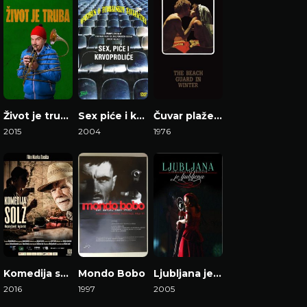
Život je truba
Sex piće i krvoproliće
Čuvar plaže u zimskom periodu
2015
2004
1976
Gledaj Film
Gledaj Film
Gledaj Film
Komedija suza
Mondo Bobo
Ljubljana je ljubljena
2016
1997
2005
Gledaj Film
Gledaj Film
Gledaj Film