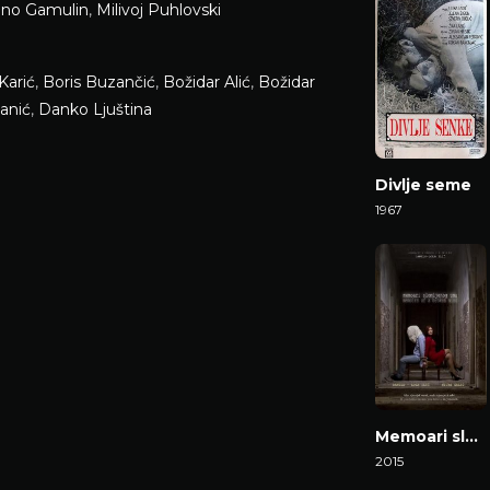
uno Gamulin
,
Milivoj Puhlovski
Karić
,
Boris Buzančić
,
Božidar Alić
,
Božidar
janić
,
Danko Ljuština
Divlje seme
1967
Gledaj Film
Memoari slomljenog uma
2015
Gledaj Film