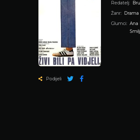
Redatelj:
Br
Žanr:
Drama
Glumci:
Ana 
Smil
Podijeli