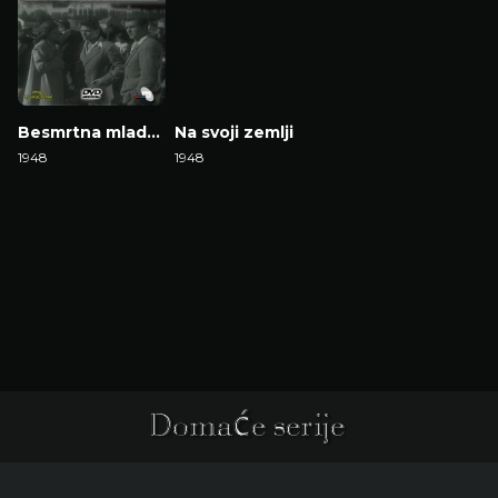
Besmrtna mladost
Na svoji zemlji
1948
1948