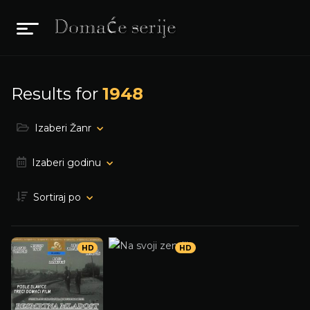
Results for
1948
Izaberi Žanr
Izaberi godinu
Sortiraj po
HD
HD