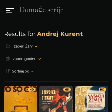
Results for
Andrej Kurent
Izaberi Žanr
Izaberi godinu
Sortiraj po
HD
HD
HD