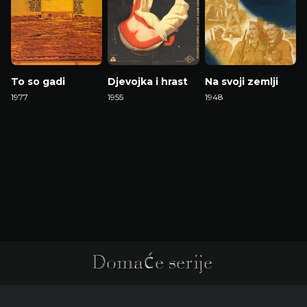
To so gadi
Djevojka i hrast
Na svoji zemlji
1977
1955
1948