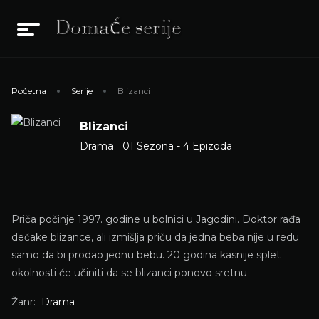
Početna
Serije
Blizanci
Blizanci
Drama
01 Sezona - 4 Epizoda
Priča počinje 1997. godine u bolnici u Jagodini. Doktor rađa
dečake blizance, ali izmišlja priču da jedna beba nije u redu
samo da bi prodao jednu bebu. 20 godina kasnije splet
okolnosti će učiniti da se blizanci ponovo sretnu
Žanr:
Drama