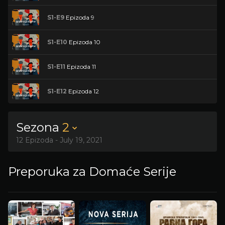
S1-E9
Epizoda 9
S1-E10
Epizoda 10
S1-E11
Epizoda 11
S1-E12
Epizoda 12
Sezona
2
12 Epizoda - July 19, 2021
Preporuka za Domaće Serije