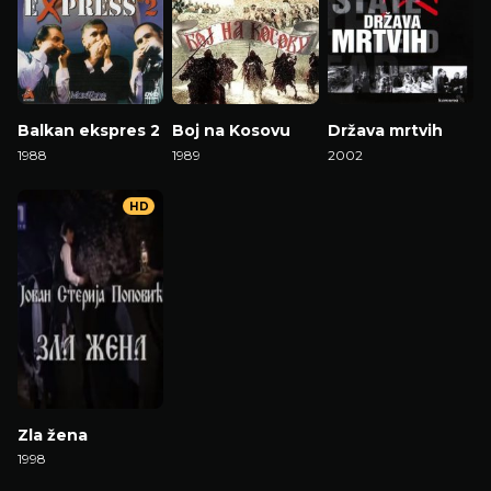
Balkan ekspres 2
Boj na Kosovu
Država mrtvih
1988
1989
2002
HD
Zla žena
1998