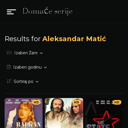
Results for
Aleksandar Matić
Izaberi Žanr
Izaberi godinu
Sortiraj po
HD
HD
HD