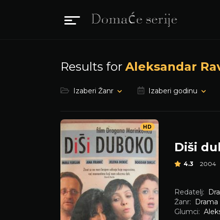
Results for
Aleksandar Ra
Izaberi Žanr
Izaberi godinu
HD
Diši d
4.3
2004
Redatelj:
Dra
Žanr:
Drama
Glumci:
Alek