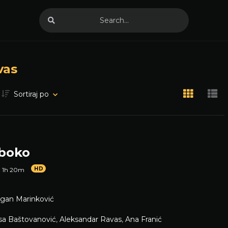
vas
Sortiraj po
uboko
HD
1h 20m
gan Marinković
sa Baštovanović
,
Aleksandar Ravas
,
Ana Franić