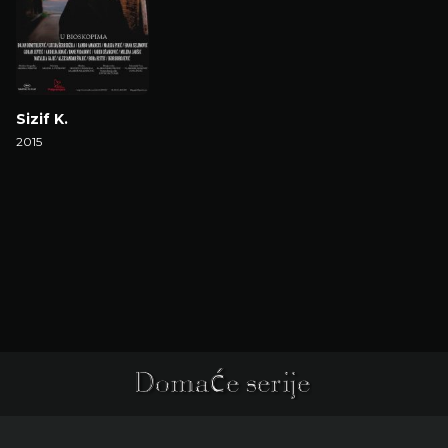
Sizif K.
2015