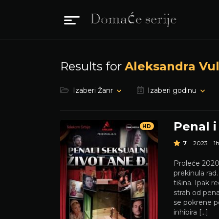
Results for
Aleksandra Vu
Izaberi Žanr
Izaberi godinu
Penal i
HD
7
2023
1
Proleće 2020.
prekinula rad
tišina. Ipak 
strah od pena
se pokrene po
inhibira […]