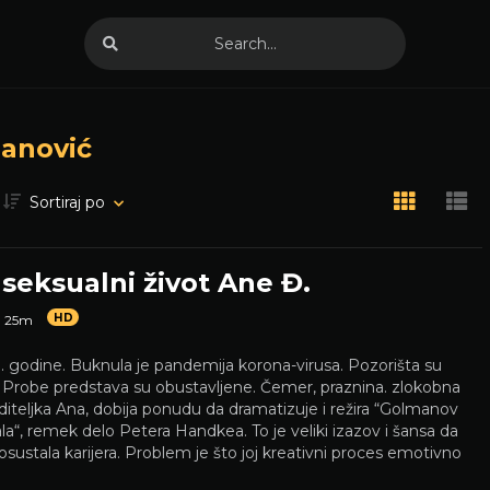
lanović
Sortiraj po
 seksualni život Ane Đ.
HD
h 25m
 godine. Buknula je pandemija korona-virusa. Pozorišta su
. Probe predstava su obustavljene. Čemer, praznina. zlokobna
rediteljka Ana, dobija ponudu da dramatizuje i režira “Golmanov
la“, remek delo Petera Handkea. To je veliki izazov i šansa da
sustala karijera. Problem je što joj kreativni proces emotivno