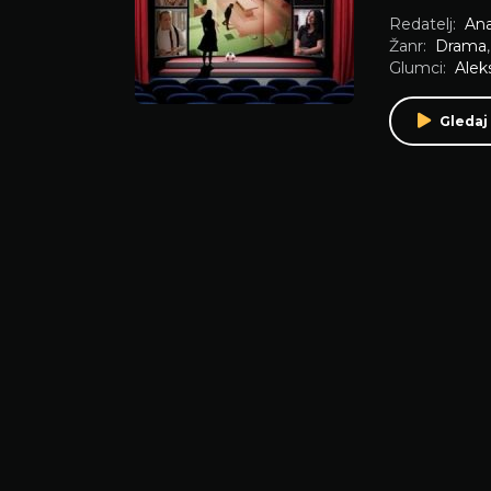
Redatelj:
Ana
Žanr:
Drama
Glumci:
Alek
Gledaj