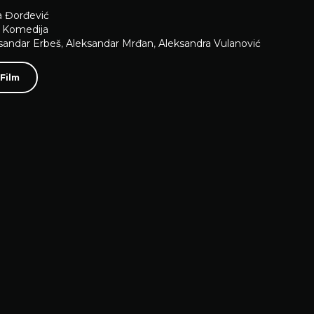
 Đorđević
,
Komedija
sandar Erbeš
,
Aleksandar Mrđan
,
Aleksandra Vulanović
 Film